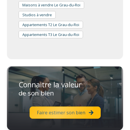
efficace et rapide
administratifs essentiels.
.
Maisons à vendre Le Grau-du-Roi
Studios à vendre
Faites confiance à notre expérience pour
une
gestion locative efficace et tranquille
au Grau-du-
Appartements T2 Le Grau-du-Roi
Roi.
Appartements T3 Le Grau-du-Roi
Connaitre la valeur
de son bien
Faire estimer son bien