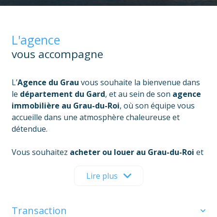
L'agence
vous accompagne
L’
Agence du Grau
vous souhaite la bienvenue dans
le
département du Gard
, et au sein de son
agence
immobilière au Grau-du-Roi
, où son équipe vous
accueille dans une atmosphère chaleureuse et
détendue.
Vous souhaitez
acheter ou louer au Grau-du-Roi
et
dans les communes environnantes ? Spécialistes de
l’immobilier dans ce secteur, vous pouvez faire
Lire plus
confiance à l’équipe de l’Agence du Grau pour vous
accompagner dans la recherche du bien qui saura
Transaction
satisfaire l’ensemble de vos critères.