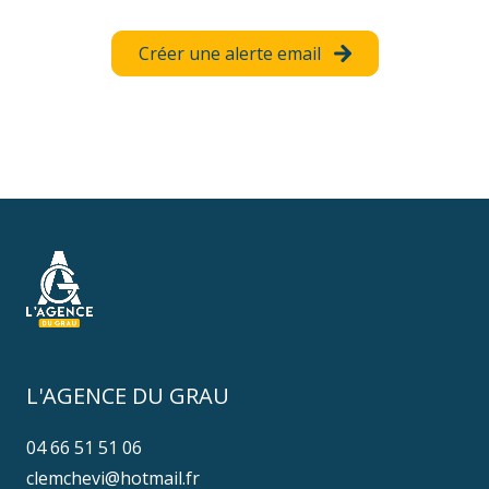
voir
voir
tous
tous
Créer une alerte email
les
les
biens
biens
L'AGENCE DU GRAU
04 66 51 51 06
clemchevi@hotmail.fr