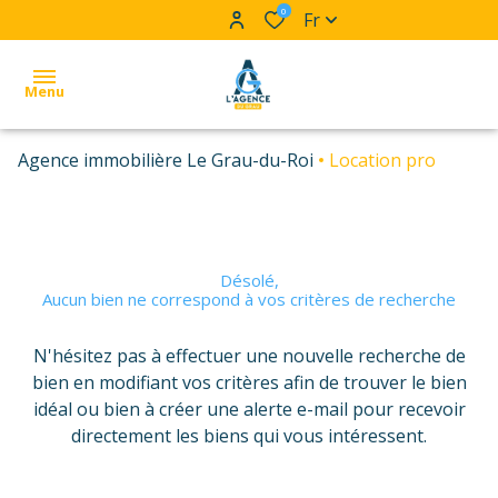
0
Fr
Menu
Agence immobilière Le Grau-du-Roi
Location pro
accueil
ventes
appartements
appartements
locations
Désolé,
villas et
villas et
Aucun bien ne correspond à vos critères de recherche
alerte
maisons
maisons
e-
N'hésitez pas à effectuer une nouvelle recherche de
autres
autres
bien en modifiant vos critères afin de trouver le bien
mail
idéal ou bien à créer une alerte e-mail pour recevoir
immobilier
immobilier
contact
directement les biens qui vous intéressent.
professionnel
professionnel
Filtrer