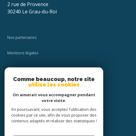
2 rue de Provence
30240 Le Grau-du-Roi
Nos partenaires
Mentions légales
Admin
Comme beaucoup, notre site
Nos honoraires
utilise les cookies
On aimerait vous accompagner pendant
Politique RGPD
votre visite.
En poursuivant, vous acceptez l'utilisation des
Cookies
cookies par ce site, afin de vous proposer des
contenus adaptés et réaliser des statistiques !
© 2026 | Tous droits réservés