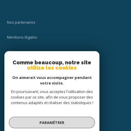
Nos partenaires
Mentions légales
Admin
Comme beaucoup, notre site
Nos honoraires
utilise les cookies
On aimerait vous accompagner pendant
Politique RGPD
votre visite.
En poursuivant, vous acceptez l'utilisation des
Cookies
cookies par ce site, afin de vous proposer des
contenus adaptés et réaliser des statistiques !
© 2026 | Tous droits réservés
PARAMÉTRER