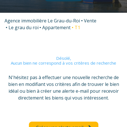
voir
voir
tous
tous
les
les
Agence immobilière Le Grau-du-Roi
Vente
biens
biens
Le grau du roi
Appartement
T1
Désolé,
Aucun bien ne correspond à vos critères de recherche
N'hésitez pas à effectuer une nouvelle recherche de
bien en modifiant vos critères afin de trouver le bien
idéal ou bien à créer une alerte e-mail pour recevoir
directement les biens qui vous intéressent.